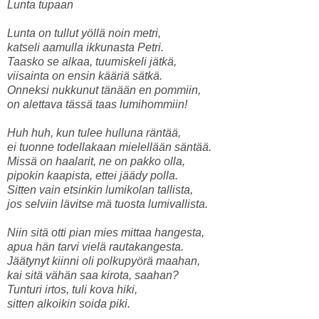
Lunta tupaan
Lunta on tullut yöllä noin metri,
katseli aamulla ikkunasta Petri.
Taasko se alkaa, tuumiskeli jätkä,
viisainta on ensin kääriä sätkä.
Onneksi nukkunut
tänään
en
pommiin,
on alettava tässä taas lumihommiin!
Huh huh, kun tulee hulluna räntää,
ei tuonne todellakaan mielellään säntää.
Missä on haalarit, ne on pakko olla,
pipokin kaapista, ettei jäädy polla.
Sitten vain etsinkin lumikolan tallista,
jos selviin lävitse mä tuosta lumivallista.
Niin sitä otti pian mies mittaa hangesta,
apua hän tarvi vielä rautakangesta.
Jäätynyt kiinni oli polkupyörä maahan,
kai sitä vähän saa kirota, saahan?
Tunturi irtos, tuli kova hiki,
sitten alkoikin soida piki.