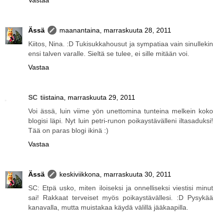
Vastaa
Ässä
maanantaina, marraskuuta 28, 2011
Kiitos, Nina. :D Tukisukkahousut ja sympatiaa vain sinullekin
ensi talven varalle. Sieltä se tulee, ei sille mitään voi.
Vastaa
SC
tiistaina, marraskuuta 29, 2011
Voi ässä, luin viime yön unettomina tunteina melkein koko
blogisi läpi. Nyt luin petri-runon poikaystävälleni iltasaduksi!
Tää on paras blogi ikinä :)
Vastaa
Ässä
keskiviikkona, marraskuuta 30, 2011
SC: Etpä usko, miten iloiseksi ja onnelliseksi viestisi minut
sai! Rakkaat terveiset myös poikaystävällesi. :D Pysykää
kanavalla, mutta muistakaa käydä välillä jääkaapilla.