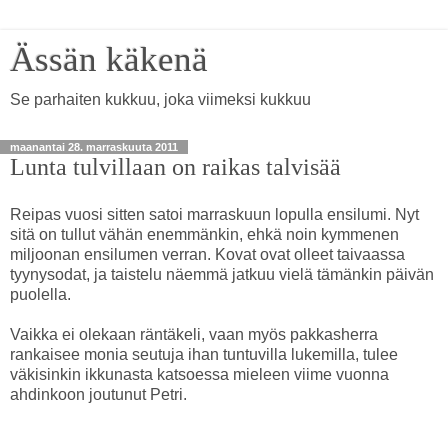
Ässän käkenä
Se parhaiten kukkuu, joka viimeksi kukkuu
maanantai 28. marraskuuta 2011
Lunta tulvillaan on raikas talvisää
Reipas vuosi sitten satoi marraskuun lopulla ensilumi. Nyt
sitä on tullut vähän enemmänkin, ehkä noin kymmenen
miljoonan ensilumen verran. Kovat ovat olleet taivaassa
tyynysodat, ja taistelu näemmä jatkuu vielä tämänkin päivän
puolella.
Vaikka ei olekaan räntäkeli, vaan myös pakkasherra
rankaisee monia seutuja ihan tuntuvilla lukemilla, tulee
väkisinkin ikkunasta katsoessa mieleen viime vuonna
ahdinkoon joutunut Petri.