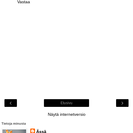
Vastaa
‹
›
Etusivu
Näytä internetversio
Tietoja minusta
Ässä