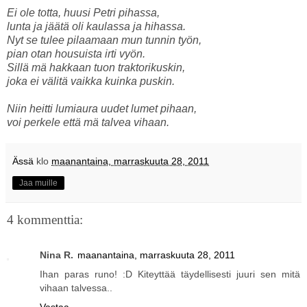
Ei ole totta, huusi Petri pihassa,
lunta ja jäätä oli kaulassa ja hihassa.
Nyt se tulee pilaamaan mun tunnin työn,
pian otan housuista irti vyön.
Sillä mä hakkaan tuon traktorikuskin,
joka ei välitä vaikka kuinka puskin.
Niin heitti lumiaura uudet lumet pihaan,
voi perkele että mä talvea vihaan.
Ässä
klo
maanantaina, marraskuuta 28, 2011
Jaa muille
4 kommenttia:
Nina R.
maanantaina, marraskuuta 28, 2011
Ihan paras runo! :D Kiteyttää täydellisesti juuri sen mitä
vihaan talvessa..